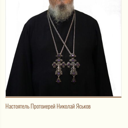
Настоятель Протоиерей Николай Яськов