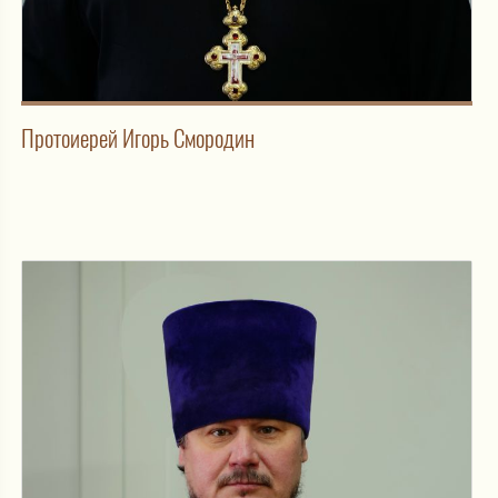
Протоиерей Игорь Смородин