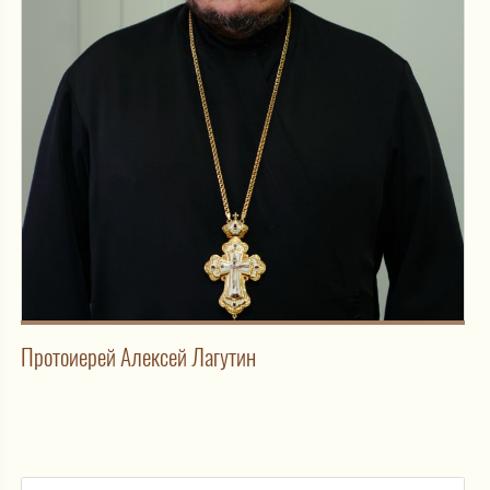
Протоиерей Алексей Лагутин