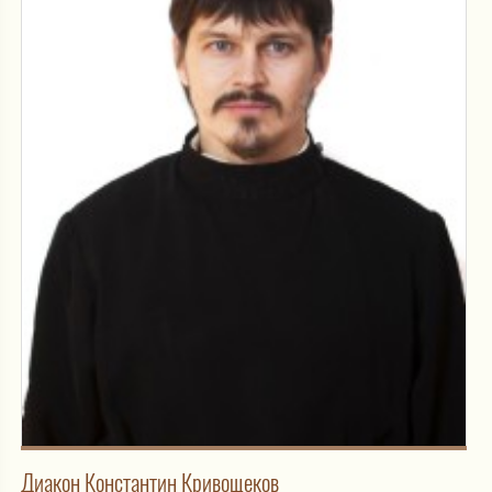
Диакон Константин Кривощеков