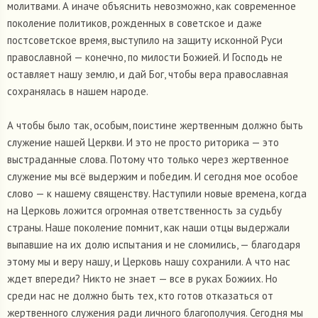
молитвами. А иначе объяснить невозможно, как современное
поколение политиков, рожденных в советское и даже
постсоветское время, выступило на защиту исконной Руси
православной — конечно, по милости Божией. И Господь не
оставляет нашу землю, и дай Бог, чтобы вера православная
сохранялась в нашем народе.
А чтобы было так, особым, поистине жертвенным должно быть
служение нашей Церкви. И это не просто риторика — это
выстраданные слова. Потому что только через жертвенное
служение мы всё выдержим и победим. И сегодня мое особое
слово — к нашему священству. Наступили новые времена, когда
на Церковь ложится огромная ответственность за судьбу
страны. Наше поколение помнит, как наши отцы выдержали
выпавшие на их долю испытания и не сломились, — благодаря
этому мы и веру нашу, и Церковь нашу сохранили. А что нас
ждет впереди? Никто не знает — все в руках Божиих. Но
среди нас не должно быть тех, кто готов отказаться от
жертвенного служения ради личного благополучия. Сегодня мы