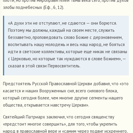
плоти, но против мироправителей тьмы века сего, против духов
злобы поднебесных (Еф., 6, 12).
«А духи эти не отступают, не сдаются — они борются.
Поэтому мы должны, каждый на своем месте, служить
беззаветно, проповедовать слово Божие с дерзновением,
воспитывать нашу молодежь и весь наш народ, не бояться
идти в светские коллективы, которые еще никак не связаны
с Церковью, но которые так нуждаются в слове Божием», —
сказал в этой связи Первосвятитель.
Предстоятель Русской Православной Церкви добавил, что «это
касается и наших Вооруженных сил, всего силового блока,
который сегодня более, чем многие другие сегменты нашего
общества, открывается навстречу Церкви».
Святейший Патриарх заключил, что сегодня священству
«предстоит многое совершить», для того, чтобы укрепить
народ в православной вере и «самим через подвиг искреннего,