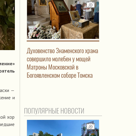
Духовенство Знаменского храма
совершило молебен у мощей
мение»
Матроны Московской в
оятель
Богоявленском соборе Томска
Пасхи —
жение и
ПОПУЛЯРНЫЕ НОВОСТИ
кой хор
шедшие