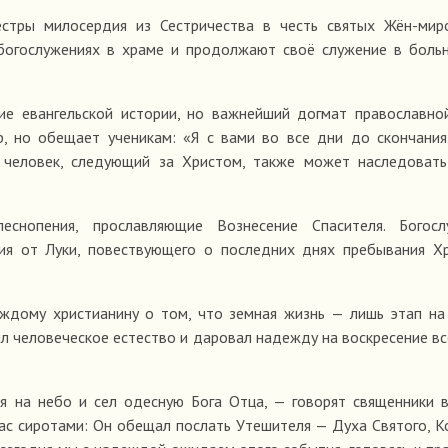
стры милосердия из Сестричества в честь святых Жён-миро
богослужениях в храме и продолжают своё служение в боль
ие евангельской истории, но важнейший догмат православно
р, но обещает ученикам: «Я с вами во все дни до скончания
 человек, следующий за Христом, также может наследовать
нопения, прославляющие Вознесение Спасителя. Богосл
ия от Луки, повествующего о последних днях пребывания Х
ждому христианину о том, что земная жизнь — лишь этап на
л человеческое естество и даровал надежду на воскресение вс
ся на небо и сел одесную Бога Отца, — говорят священники 
нас сиротами: Он обещал послать Утешителя — Духа Святого, 