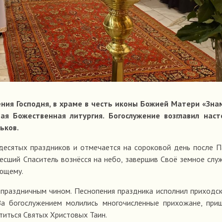
ения Господня, в храме в честь иконы Божией Матери «Зна
я Божественная литургия. Богослужение возглавил наст
ьков.
адесятых праздников и отмечается на сороковой день после 
ресший Спаситель вознёсся на небо, завершив Своё земное слу
ующему.
 праздничным чином. Песнопения праздника исполнил приходс
За богослужением молились многочисленные прихожане, при
титься Святых Христовых Таин.