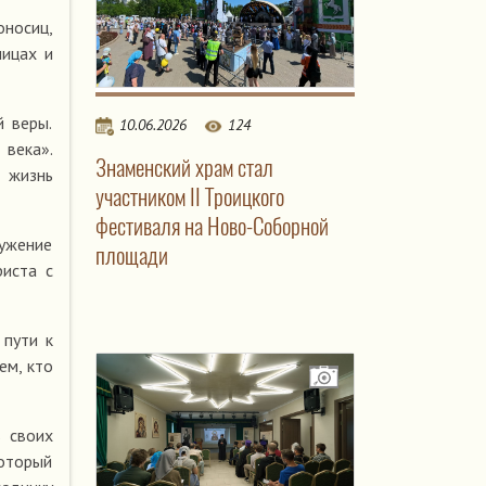
носиц,
ницах и
й веры.
10.06.2026
124
 века».
Знаменский храм стал
 жизнь
участником II Троицкого
фестиваля на Ново-Соборной
ужение
площади
риста с
 пути к
ем, кто
в своих
Который