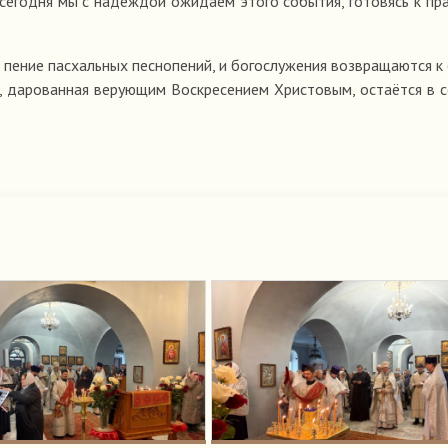
 сегодня мы с надеждой ожидаем этого события, готовясь к пр
 пение пасхальных песнопений, и богослужения возвращаются к
, дарованная верующим Воскресением Христовым, остаётся в 