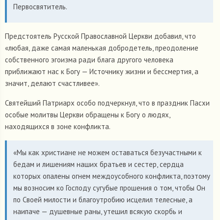
Первосвятитель.
Предстоятель Русской Православной Церкви добавил, что
«любая, даже самая маленькая добродетель, преодоление
собственного эгоизма ради блага другого человека
приближают нас к Богу — Источнику жизни и бессмертия, а
значит, делают счастливее».
Святейший Патриарх особо подчеркнул, что в праздник Пасхи
особые молитвы Церкви обращены к Богу о людях,
находящихся в зоне конфликта.
«Мы как христиане не можем оставаться безучастными к
бедам и лишениям наших братьев и сестер, сердца
которых опалены огнем междоусобного конфликта, поэтому
мы возносим ко Господу сугубые прошения о том, чтобы Он
по Своей милости и благоутробию исцелил телесные, а
наипаче — душевные раны, утешил всякую скорбь и