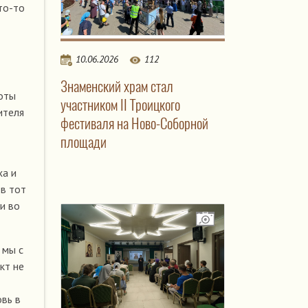
то-то
10.06.2026
112
Знаменский храм стал
поты
участником II Троицкого
ителя
фестиваля на Ново-Соборной
площади
ха и
в тот
и во
 мы с
кт не
вь в