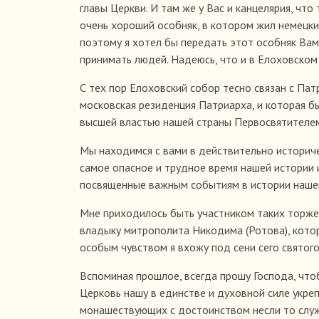
главы Церкви. И там же у Вас и канцелярия, чт
очень хороший особняк, в котором жил немецкий
поэтому я хотел бы передать этот особняк Вам
принимать людей. Надеюсь, что и в Елоховско
С тех пор Елоховский собор тесно связан с Пат
московская резиденция Патриарха, и которая б
высшей властью нашей страны Первосвятителем
Мы находимся с вами в действительно историч
самое опасное и трудное время нашей истории
посвященные важным событиям в истории наше
Мне приходилось быть участником таких торже
владыку митрополита Никодима (Ротова), котор
особым чувством я вхожу под сени сего святого
Вспоминая прошлое, всегда прошу Господа, чтоб
Церковь нашу в единстве и духовной силе укре
монашествующих с достоинством несли то служе