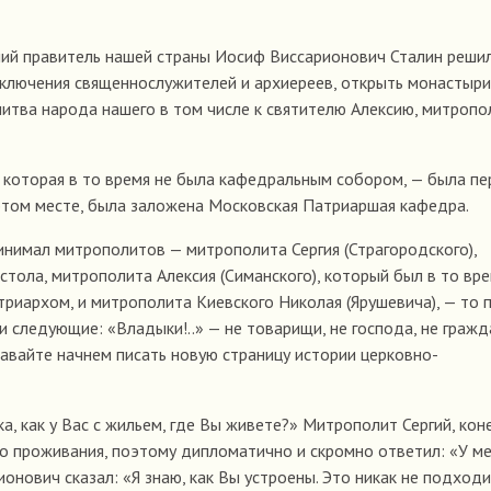
ний правитель нашей страны Иосиф Виссарионович Сталин реши
заключения священнослужителей и архиереев, открыть монастыри
литва народа нашего в том числе к святителю Алексию, митропо
 которая в то время не была кафедральным собором, — была п
 этом месте, была заложена Московская Патриаршая кафедра.
ринимал митрополитов — митрополита Сергия (Страгородского),
ола, митрополита Алексия (Симанского), который был в то вр
риархом, и митрополита Киевского Николая (Ярушевича), — то 
 следующие: «Владыки!..» — не товарищи, не господа, не гражд
Давайте начнем писать новую страницу истории церковно-
, как у Вас с жильем, где Вы живете?» Митрополит Сергий, кон
го проживания, поэтому дипломатично и скромно ответил: «У ме
ионович сказал: «Я знаю, как Вы устроены. Это никак не подход