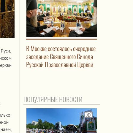
В Москве состоялось очередное
 Руси,
заседание Священного Синода
енском
Русской Православной Церкви
Церкви
ПОПУЛЯРНЫЕ НОВОСТИ
и.
олько
нной
Знаем,