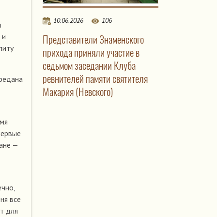
10.06.2026
106
л
 и
Представители Знаменского
литу
прихода приняли участие в
седьмом заседании Клуба
ревнителей памяти святителя
ередана
Макария (Невского)
емя
первые
ане —
ечно,
ня все
ит для