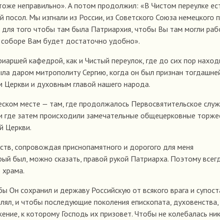
о тоже неправильно». А потом продолжил: «В Чистом переулке ес
 посол. Мы изгнали из России, из Советского Союза немецкого п
 для того чтобы там была Патриархия, чтобы Вы там могли раб
м соборе Вам будет достаточно удобно».
риаршей кафедрой, как и Чистый переулок, где до сих пор наход
ыла даром митрополиту Сергию, когда он был признан тогдашне
 Церкви и духовным главой нашего народа.
еском месте — там, где продолжалось Первосвятительское служ
 и где затем происходили замечательные общецерковные торже
й Церкви.
ств, сопровождая приснопамятного и дорогого для меня
ый был, можно сказать, правой рукой Патриарха. Поэтому всегд
 храма.
ы Он сохранил и державу Российскую от всякого врага и супост
плял, и чтобы последующие поколения епископата, духовенства,
ние, к которому Господь их призовет. Чтобы не колебалась ни