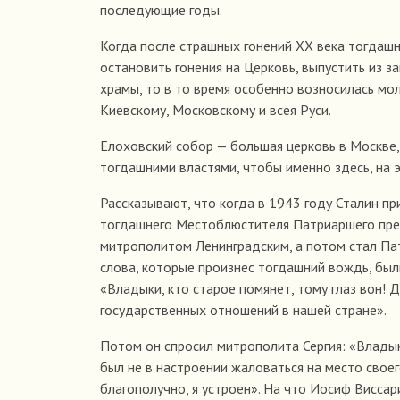
последующие годы.
Когда после страшных гонений XX века тогдаш
остановить гонения на Церковь, выпустить из 
храмы, то в то время особенно возносилась мо
Киевскому, Московскому и всея Руси.
Елоховский собор — большая церковь в Москве,
тогдашними властями, чтобы именно здесь, на
Рассказывают, что когда в 1943 году Сталин п
тогдашнего Местоблюстителя Патриаршего прест
митрополитом Ленинградским, а потом стал Пат
слова, которые произнес тогдашний вождь, были
«Владыки, кто старое помянет, тому глаз вон! 
государственных отношений в нашей стране».
Потом он спросил митрополита Сергия: «Владыка
был не в настроении жаловаться на место свое
благополучно, я устроен». На что Иосиф Виссар