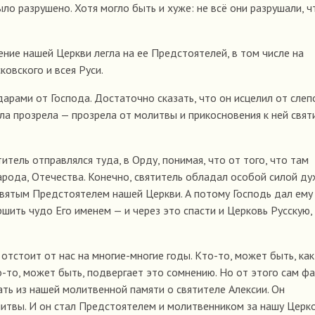
о разрушено. Хотя могло быть и хуже: не всё они разрушали, ч
ние нашей Церкви легла на ее Предстоятелей, в том числе на
ковского и всея Руси.
дарами от Господа. Достаточно сказать, что он исцелил от сле
ла прозрела — прозрела от молитвы и прикосновения к ней свят
итель отправлялся туда, в Орду, понимая, что от того, что там
арода, Отечества. Конечно, святитель обладал особой силой ду
вятым Предстоятелем нашей Церкви. А потому Господь дал ему 
ить чудо Его именем — и через это спасти и Церковь Русскую, 
отстоит от нас на многие-многие годы. Кто-то, может быть, как
то-то, может быть, подвергает это сомнению. Но от этого сам фа
ать из нашей молитвенной памяти о святителе Алексии. Он
итвы. И он стал Предстоятелем и молитвенником за нашу Церко