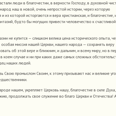
стали люди в благочестии, в верности Господу, в духовной чис
народ наш в новой, очень непростой истории, через которую
и из которой исторгаются и вера христианская, и благочестие, 
антазий, будто бы могущих привести человечество к счастливой
зии не купится — слишком велика цена исторического опыта, че
о особая миссия нашей Церкви, нашего народа — сохранять веру
овать об этой вере и ближним, и дальним, и всему миру, но в п
в коем случае и ни при каких даже самых сложных обстоятельс
рдец наших людей.
вь Свою промыслом Своим, к этому призывают нас и великие уг
редшественники.
ароде нашем, укрепляет Церковь нашу, благочестие в силе Духа
жию, продолжать свое служение во благо Церкви и Отечества! 