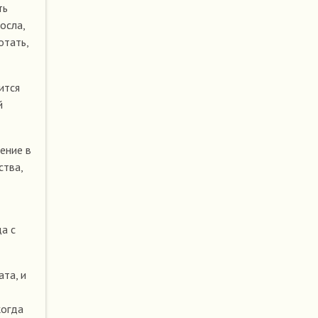
ть
осла,
отать,
ится
й
ение в
ства,
а с
ата, и
когда