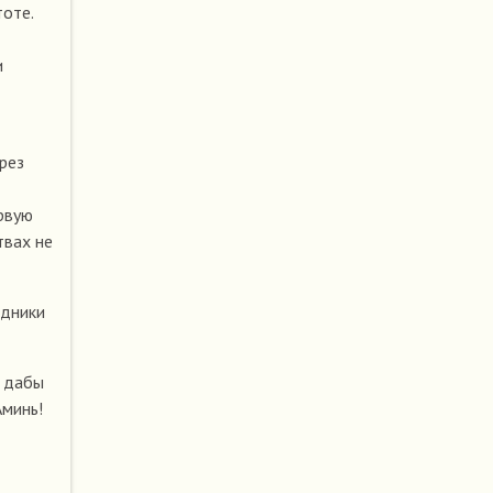
тоте.
и
рез
ервую
твах не
одники
, дабы
Аминь!