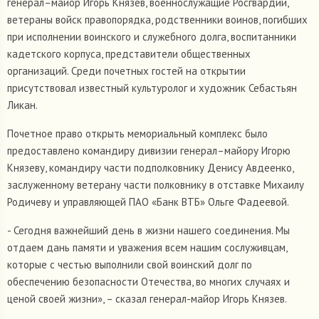
генерал–майор Игорь Князев, военнослужащие Росгвардии,
ветераны войск правопорядка, родственники воинов, погибших
при исполнении воинского и служебного долга, воспитанники
кадетского корпуса, представители общественных
организаций. Среди почетных гостей на открытии
присутствовал известный культуролог и художник Себастьян
Ликан.
Почетное право открыть мемориальный комплекс было
предоставлено командиру дивизии генерал–майору Игорю
Князеву, командиру части подполковнику Денису Авдеенко,
заслуженному ветерану части полковнику в отставке Михаилу
Родичеву и управляющей ПАО «Банк ВТБ» Ольге Фадеевой.
- Сегодня важнейший день в жизни нашего соединения. Мы
отдаем дань памяти и уважения всем нашим сослуживцам,
которые с честью выполнили свой воинский долг по
обеспечению безопасности Отечества, во многих случаях и
ценой своей жизни», – сказал генерал-майор Игорь Князев.