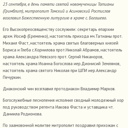
23 сентября, в день памяти святой новомученицы Татианы
(Гримблит), митрополит Томский и Асиновский Ростислав
возглавил Божественную литургию в храме с. Богашево.
Его Высокопреосвященству сослужили: секретарь епархии
архм. Иосиф (Еременко), настоятель прихода мч.Татианы прот.
Михаил Фаст, настоятель храма святых благоверных князей
Бориса и Глеба с.Корнилова прот.Николай Абрамов, настоятель
храма Александра Невского прот. Сергий Никаноров,
настоятель храма Иоанна Богослова иер.Дионисий Землянов,
настоятель храма святого Николая при ШПИ иер.Александр
Печуркин.
Диаконский чин возглавил протодиакон Владимир Марков.
Богослужебные песнопения исполнил сводный молодежный хор
под руководством регента Иакова Фаста и уставщика чт.
Даниила Родионова.
По заамовонной молитве митрополит поздравил прихожан с