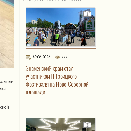
10.06.2026
111
Знаменский храм стал
участником II Троицкого
оходили
фестиваля на Ново-Соборной
ева,
площади
еской