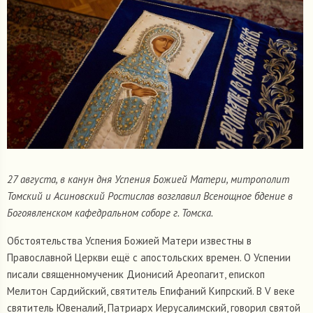
27 августа, в канун дня Успения Божией Матери, митрополит
Томский и Асиновский Ростислав возглавил Всенощное бдение в
Богоявленском кафедральном соборе г. Томска.
Обстоятельства Успения Божией Матери известны в
Православной Церкви ещё с апостольских времен. О Успении
писали священномученик Дионисий Ареопагит, епископ
Мелитон Сардийский, святитель Епифаний Кипрский. В V веке
святитель Ювеналий, Патриарх Иерусалимский, говорил святой