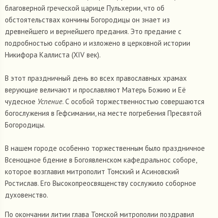
благоверной греческой царице Пульхерии, что об
обстоятельствах кончины Богородицы он знает из
древнейшего и вернейшего предания. Это предание с
подробностью собрано и изложено в церковной истории
Никифора Каллиста (ХIV век).
В этот праздничный день во всех православных храмах
верующие величают и прославляют Матерь Божию и Её
чудесное
Успение
. С особой торжественностью совершаются
богослужения в Гефсимании, на месте погребения Пресвятой
Богородицы.
В нашем городе особенно торжественным было праздничное
Всенощное бдение в Богоявленском кафедральнос соборе,
которое возглавил митрополит Томский и Асиновский
Ростислав. Его Высокопреосвященству сослужило соборное
духовенство.
По окончании литии глава Томской митрополии поздравил