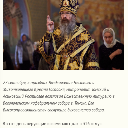
27 сентября, в праздник Воздвижения Честнаго и
Животворящего Креста Господня, митрополит Томский и
Асиновский Ростислав возглавил Божественную литургию в
Богоявленском кафедральном соборе г. Томска. Его
Высокопреосвященству сослужило духовенство собора.
В этот день верующие вспоминают, как в 326 году в