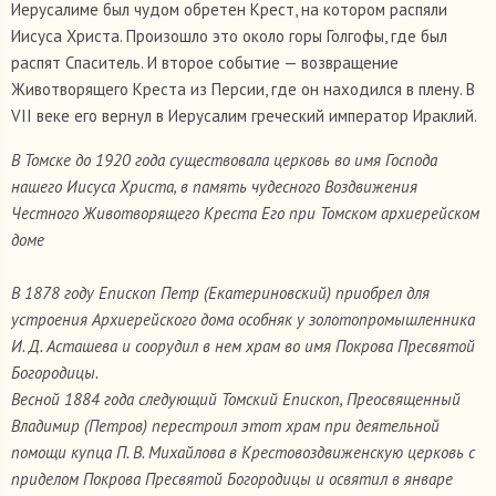
Иерусалиме был чудом обретен Крест, на котором распяли
Иисуса Христа. Произошло это около горы Голгофы, где был
распят Спаситель. И второе событие — возвращение
Животворящего Креста из Персии, где он находился в плену. В
VII веке его вернул в Иерусалим греческий император Ираклий.
В Томске до 1920 года существовала церковь во имя Господа
нашего Иисуса Христа, в память чудесного Воздвижения
Честного Животворящего Креста Его при Томском архиерейском
доме
В 1878 году Епископ Петр (Екатериновский) приобрел для
устроения Архиерейского дома особняк у золотопромышленника
И. Д. Асташева и соорудил в нем храм во имя Покрова Пресвятой
Богородицы.
Весной 1884 года следующий Томский Епископ, Преосвященный
Владимир (Петров) перестроил этот храм при деятельной
помощи купца П. В. Михайлова в Крестовоздвиженскую церковь с
приделом Покрова Пресвятой Богородицы и освятил в январе