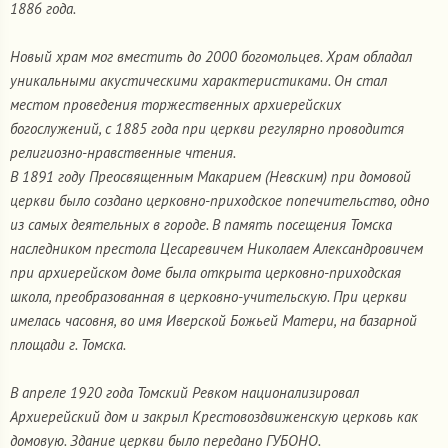
1886 года.
Новый храм мог вместить до 2000 богомольцев. Храм обладал
уникальными акустическими характеристиками. Он стал
местом проведения торжественных архиерейских
богослужений, с 1885 года при церкви регулярно проводится
религиозно-нравственные чтения.
В 1891 году Преосвященным Макарием (Невским) при домовой
церкви было создано церковно-приходское попечительство, одно
из самых деятельных в городе. В память посещения Томска
наследником престола Цесаревичем Николаем Александровичем
при архиерейском доме была открыта церковно-приходская
школа, преобразованная в церковно-учительскую. При церкви
имелась часовня, во имя Иверской Божьей Матери, на базарной
площади г. Томска.
В апреле 1920 года Томский Ревком национализировал
Архиерейский дом и закрыл Крестовоздвиженскую церковь как
домовую. Здание церкви было передано ГУБОНО.