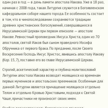
один раз в год — в день памяти апостола Иакова. Уже в 18 раз,
начиная с 2008 года, такая Литургия служится в Богоявленском
кафедральном соборе нашего города. Ее особенность состоит
в том, что в чинопоследовании сохраняются традиции
древних христианских богослужений, совершавшихся в
Иерусалимской Церкви при первом епископе — апостоле
Иакове. Ревностный проповедник Иисуса Христа, один из 70
апостолов, святой Иаков был сыном праведного Иосифа
Обручника от первого брака. По преданию, после Своего
Воскресения Господь Иисус Христос, явившись апостолу Иакову
(Кор. 15, 7), поставил его во главе Иерусалимской Церкви.
Строгий, аскетический характер и глубина молитвословий
Литургии апостола Иакова возводят молящихся ко временам
первых мучеников и апостольских преемников. Особенным для
данной Литургии является причащение молящихся отдельно
Телом и отдельно Кровью Христовыми, подходя к Святой
Чаше, причастники не произносят своих имен.