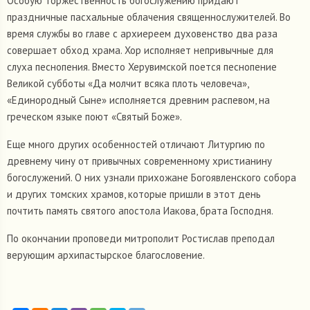
Особую торжественность богослужению придают
праздничные пасхальные облачения священнослужителей. Во
время службы во главе с архиереем духовенство два раза
совершает обход храма. Хор исполняет непривычные для
слуха песнопения. Вместо Херувимской поется песнопение
Великой субботы «Да молчит всяка плоть человеча»,
«Единородный Сыне» исполняется древним распевом, на
греческом языке поют «Святый Боже».
Еще много других особенностей отличают Литургию по
древнему чину от привычных современному христианину
богослужений. О них узнали прихожане Богоявленского собора
и других томских храмов, которые пришли в этот день
почтить память святого апостола Иакова, брата Господня.
По окончании проповеди митрополит Ростислав преподал
верующим архипастырское благословение.