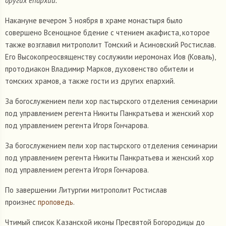
других епархий.
Накануне вечером 3 ноября в храме монастыря было
совершено Всенощное бдение с чтением акафиста, которое
также возглавил митрополит Томский и Асиновский Ростислав.
Его Высокопреосвященству сослужили иеромонах Иов (Коваль),
протодиакон Владимир Марков, духовенство обители и
томских храмов, а также гости из других епархий.
За богослужением пели хор пастырского отделения семинарии
под управлением регента Никиты Панкратьева и женский хор
под управлением регента Игоря Гончарова.
За богослужением пели хор пастырского отделения семинарии
под управлением регента Никиты Панкратьева и женский хор
под управлением регента Игоря Гончарова.
По завершении Литургии митрополит Ростислав
произнес
проповедь
.
Чтимый список Казанской иконы Пресвятой Богородицы до