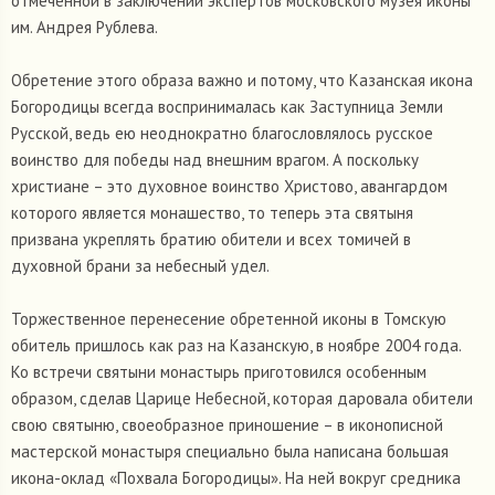
отмеченной в заключении экспертов московского музея иконы
им. Андрея Рублева.
Обретение этого образа важно и потому, что Казанская икона
Богородицы всегда воспринималась как Заступница Земли
Русской, ведь ею неоднократно благословлялось русское
воинство для победы над внешним врагом. А поскольку
христиане – это духовное воинство Христово, авангардом
которого является монашество, то теперь эта святыня
призвана укреплять братию обители и всех томичей в
духовной брани за небесный удел.
Торжественное перенесение обретенной иконы в Томскую
обитель пришлось как раз на Казанскую, в ноябре 2004 года.
Ко встречи святыни монастырь приготовился особенным
образом, сделав Царице Небесной, которая даровала обители
свою святыню, своеобразное приношение – в иконописной
мастерской монастыря специально была написана большая
икона-оклад «Похвала Богородицы». На ней вокруг средника