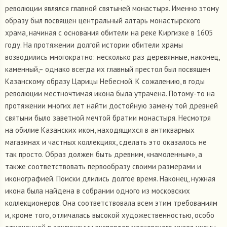
революции являлся главной святыней монастыря. Именно этому
образу был посвящен центральный алтарь монастырского
храма, начиная с основания обители на реке Киргизке в 1605
году. На протяжении долгой истории обители храмы
возводились многократно: несколько раз деревянные, наконец,
каменный,– однако всегда их главный престол был посвящен
Казанскому образу Царицы Небесной. К сожалению, в годы
революции местночтимая икона была утрачена. Потому-то на
протяжении многих лет найти достойную замену той древней
святыни было заветной мечтой братии монастыря. Несмотря
на обилие Казанских икон, находящихся в антикварных
магазинах и частных коллекциях, сделать это оказалось не
так просто. Образ должен быть древним, «намоленным», а
также соответствовать первообразу своими размерами и
иконографией. Поиски длились долгое время. Наконец, нужная
икона была найдена в собрании одного из московских
коллекционеров. Она соответствовала всем этим требованиям
и, кроме того, отличалась высокой художественностью, особо