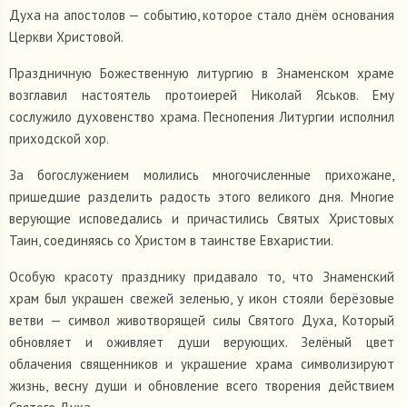
Духа на апостолов — событию, которое стало днём основания
Церкви Христовой.
Праздничную Божественную литургию в Знаменском храме
возглавил настоятель протоиерей Николай Яськов. Ему
сослужило духовенство храма. Песнопения Литургии исполнил
приходской хор.
За богослужением молились многочисленные прихожане,
пришедшие разделить радость этого великого дня. Многие
верующие исповедались и причастились Святых Христовых
Таин, соединяясь со Христом в таинстве Евхаристии.
Особую красоту празднику придавало то, что Знаменский
храм был украшен свежей зеленью, у икон стояли берёзовые
ветви — символ животворящей силы Святого Духа, Который
обновляет и оживляет души верующих. Зелёный цвет
облачения священников и украшение храма символизируют
жизнь, весну души и обновление всего творения действием