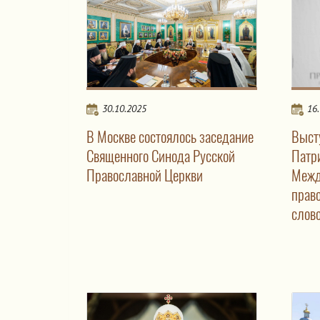
30.10.2025
16
В Москве состоялось заседание
Выст
Священного Синода Русской
Патр
Православной Церкви
Межд
прав
слов