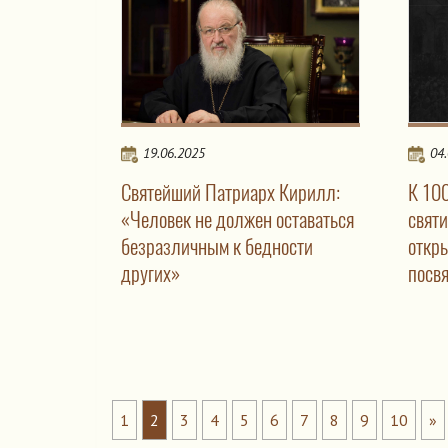
19.06.2025
04
Святейший Патриарх Кирилл:
К 10
«Человек не должен оставаться
свят
безразличным к бедности
откр
других»
посв
1
2
3
4
5
6
7
8
9
10
»