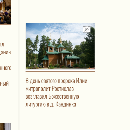
лл
дание
нного
В день святого пророка Илии
нный
митрополит Ростислав
возглавил Божественную
литургию в д. Кандинка