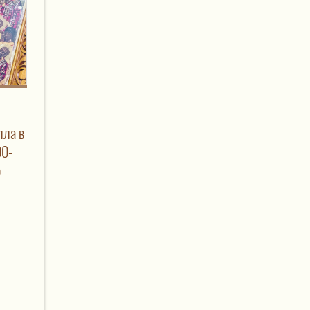
лла в
00-
о