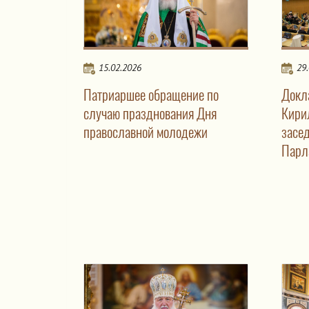
15.02.2026
29
Патриаршее обращение по
Докл
случаю празднования Дня
Кири
православной молодежи
засе
Парл