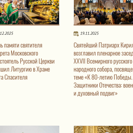
.12.2025
19.11.2025
нь памяти святителя
Святейший Патриарх Кири
рета Московского
возглавил пленарное засе
стоятель Русской Церкви
XXVII Всемирного русского
ршил Литургию в Храме
народного собора, посвяще
та Спасителя
теме «К 80-летию Победы.
Защитники Отечества: вое
и духовный подвиг»