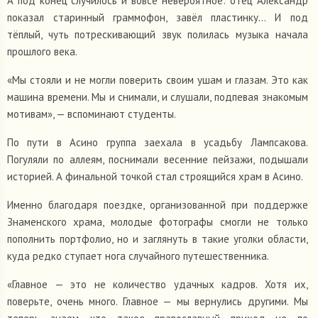
А под конец случилось и вовсе невероятное: отец Александр
показал старинный граммофон, завёл пластинку… И под
тёплый, чуть потрескивающий звук полилась музыка начала
прошлого века.
«Мы стояли и не могли поверить своим ушам и глазам. Это как
машина времени. Мы и снимали, и слушали, подпевая знакомым
мотивам», — вспоминают студенты.
По пути в Асино группа заехала в усадьбу Лампсакова.
Погуляли по аллеям, поснимали весенние пейзажи, подышали
историей. А финальной точкой стал строящийся храм в Асино.
Именно благодаря поездке, организованной при поддержке
Знаменского храма, молодые фотографы смогли не только
пополнить портфолио, но и заглянуть в такие уголки области,
куда редко ступает нога случайного путешественника.
«Главное — это не количество удачных кадров. Хотя их,
поверьте, очень много. Главное — мы вернулись другими. Мы