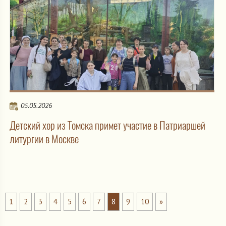
05.05.2026
Детский хор из Томска примет участие в Патриаршей
литургии в Москве
1
2
3
4
5
6
7
8
9
10
»